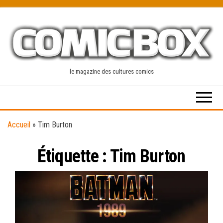
Skip
to
the
content
le magazine des cultures comics
Accueil
»
Tim Burton
Étiquette :
Tim Burton