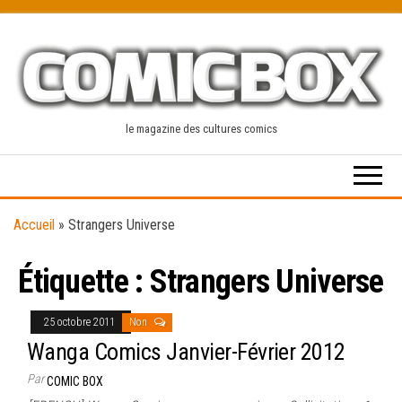
Skip
to
the
content
le magazine des cultures comics
Accueil
»
Strangers Universe
Étiquette :
Strangers Universe
25 octobre 2011
Non
Wanga Comics Janvier-Février 2012
Par
COMIC BOX