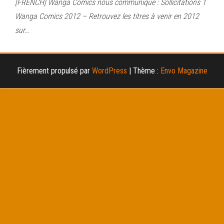
[FRENCH] Wanga Comics nous communique : Sollicitations 1
Wanga Comics 2012 – Retrouvez les titres à venir en 2012
sur…
Fièrement propulsé par
WordPress
|
Thème :
Envo Magazine