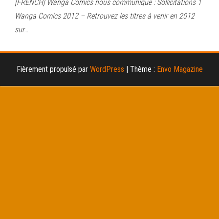
[FRENCH] Wanga Comics nous communique : Sollicitations 1
Wanga Comics 2012 – Retrouvez les titres à venir en 2012
sur…
Fièrement propulsé par
WordPress
|
Thème :
Envo Magazine