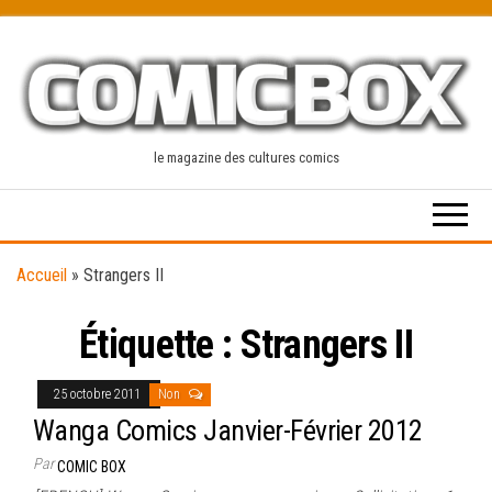
Skip
to
the
content
le magazine des cultures comics
Accueil
»
Strangers II
Étiquette :
Strangers II
25 octobre 2011
Non
Wanga Comics Janvier-Février 2012
Par
COMIC BOX