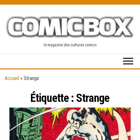
Skip
to
the
content
le magazine des cultures comics
Accueil
»
Strange
Étiquette :
Strange