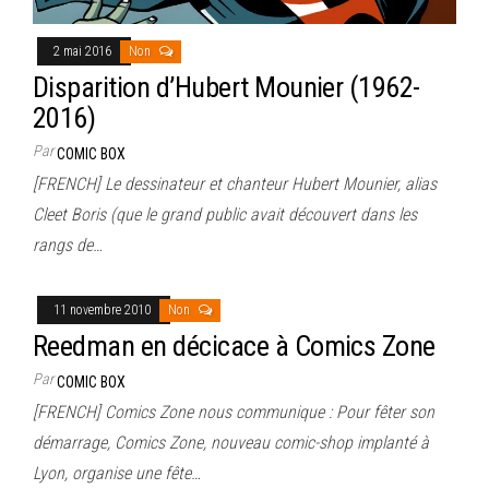
2 mai 2016
Non
Disparition d’Hubert Mounier (1962-
2016)
Par
COMIC BOX
[FRENCH] Le dessinateur et chanteur Hubert Mounier, alias
Cleet Boris (que le grand public avait découvert dans les
rangs de…
11 novembre 2010
Non
Reedman en décicace à Comics Zone
Par
COMIC BOX
[FRENCH] Comics Zone nous communique : Pour fêter son
démarrage, Comics Zone, nouveau comic-shop implanté à
Lyon, organise une fête…