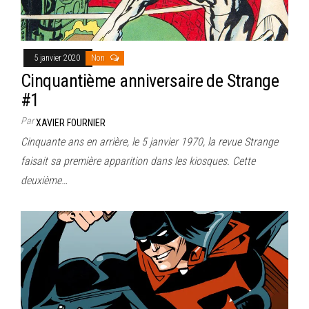
5 janvier 2020
Non
Cinquantième anniversaire de Strange
#1
Par
XAVIER FOURNIER
Cinquante ans en arrière, le 5 janvier 1970, la revue Strange
faisait sa première apparition dans les kiosques. Cette
deuxième…