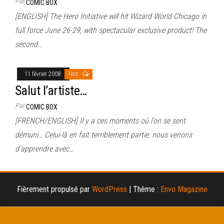
Par
COMIC BOX
[ENGLISH] The Hero Initiative will hit Wizard World Chicago in
full force June 26-29, with spectacular exclusive product! The
second…
11 février 2008
Non
Salut l’artiste…
Par
COMIC BOX
[FRENCH/ENGLISH] Il y a ces moments où l’on se sent
démuni… Celui-là en fait terriblement partie: nous venons
d’apprendre avec…
Fièrement propulsé par
WordPress
|
Thème :
Envo Magazine