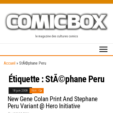
Skip
to
the
content
le magazine des cultures comics
Accueil
»
StÃ©phane Peru
Étiquette :
StÃ©phane Peru
18 juin 2008
Non
New Gene Colan Print And Stephane
Peru Variant @ Hero Initiative