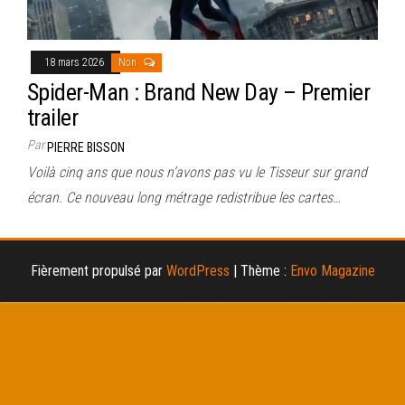
18 mars 2026
Non
Spider-Man : Brand New Day – Premier
trailer
Par
PIERRE BISSON
Voilà cinq ans que nous n’avons pas vu le Tisseur sur grand
écran. Ce nouveau long métrage redistribue les cartes…
Fièrement propulsé par
WordPress
|
Thème :
Envo Magazine