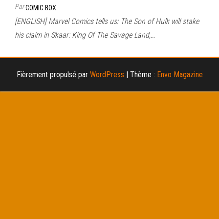
Par
COMIC BOX
[ENGLISH] Marvel Comics tells us: The Son of Hulk will stake
his claim in Skaar: King Of The Savage Land,…
Fièrement propulsé par
WordPress
|
Thème :
Envo Magazine