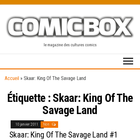
Skip
to
the
content
le magazine des cultures comics
Accueil
»
Skaar: King Of The Savage Land
Étiquette :
Skaar: King Of The
Savage Land
10 janvier 2011
Non
Skaar: King Of The Savage Land #1