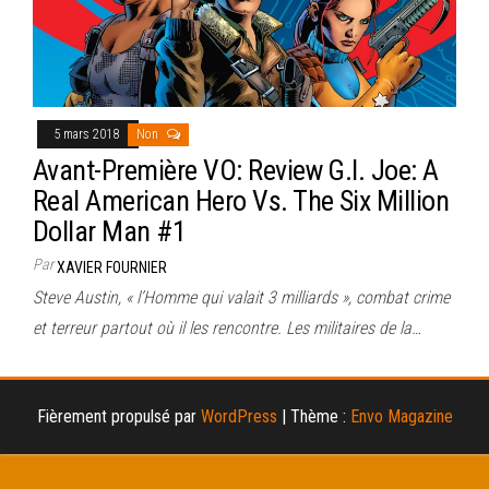
5 mars 2018
Non
Avant-Première VO: Review G.I. Joe: A
Real American Hero Vs. The Six Million
Dollar Man #1
Par
XAVIER FOURNIER
Steve Austin, « l’Homme qui valait 3 milliards », combat crime
et terreur partout où il les rencontre. Les militaires de la…
Fièrement propulsé par
WordPress
|
Thème :
Envo Magazine