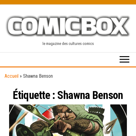
Skip
to
the
content
le magazine des cultures comics
Accueil
»
Shawna Benson
Étiquette :
Shawna Benson