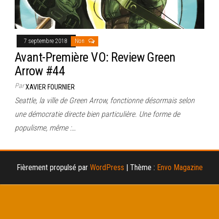
7 septembre 2018
Non
Avant-Première VO: Review Green
Arrow #44
Par
XAVIER FOURNIER
Seattle, la ville de Green Arrow, fonctionne désormais selon
une démocratie directe bien particulière. Une forme de
populisme, même :…
Fièrement propulsé par
WordPress
|
Thème :
Envo Magazine