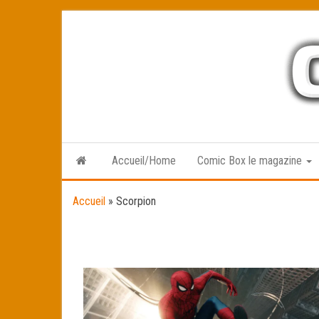
Skip
to
the
content
Accueil/Home
Comic Box le magazine
Accueil
»
Scorpion