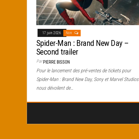
17 juin 2026
Non
Spider-Man : Brand New Day –
Second trailer
Par
PIERRE BISSON
Pour le lancement des pré-ventes de tickets pour
Spider-Man : Brand New Day, Sony et Marvel Studios
nous dévoilent de…