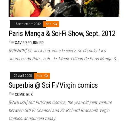
15 septembre 2012
Non
Paris Manga & Sci-Fi Show, Sept. 2012
Par
XAVIER FOURNIER
[FRENCH] Ce week-end, vous le savez, se déroulent les
Journées du Patr… euh… la 14ème édition de Paris Manga &…
22 avril 2008
Non
Superbia @ Sci Fi/Virgin comics
Par
COMIC BOX
[ENGLISH] SCI FI/Virgin Comics, the year-old joint venture
between SCI FI Channel and Sir Richard Branson’s Virgin
Comics, announced today…