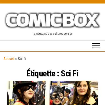
Skip
to
the
content
le magazine des cultures comics
Accueil
»
Sci Fi
Étiquette :
Sci Fi