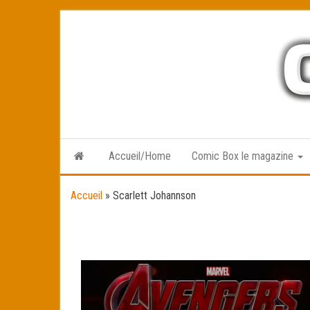
Skip
to
the
content
Accueil/Home
Comic Box le magazine
Accueil
»
Scarlett Johannson