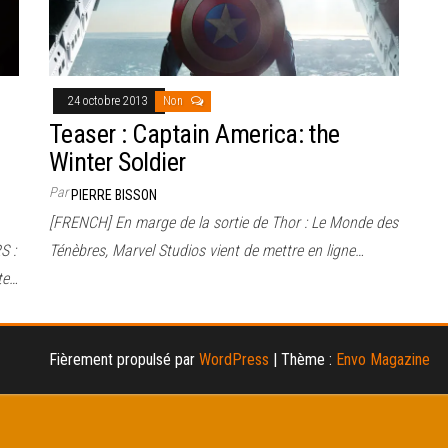
24 octobre 2013
Non
Teaser : Captain America: the
Winter Soldier
Par
PIERRE BISSON
[FRENCH] En marge de la sortie de Thor : Le Monde des
S :
Ténèbres, Marvel Studios vient de mettre en ligne…
te…
Fièrement propulsé par
WordPress
|
Thème :
Envo Magazine