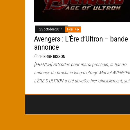
23 octobre 2014
Non
Avengers : L’Ère d’Ultron – bande
annonce
Par
PIERRE BISSON
[FRENCH] Attendue pour mardi prochain, la bande-
annonce du prochain long-métrage Marvel AVENGER
L’ÈRE D’ULTRON a été dévoilée hier officiellement, sui