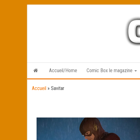
Skip
to
the
content
Accueil/Home
Comic Box le magazine
Accueil
»
Savitar