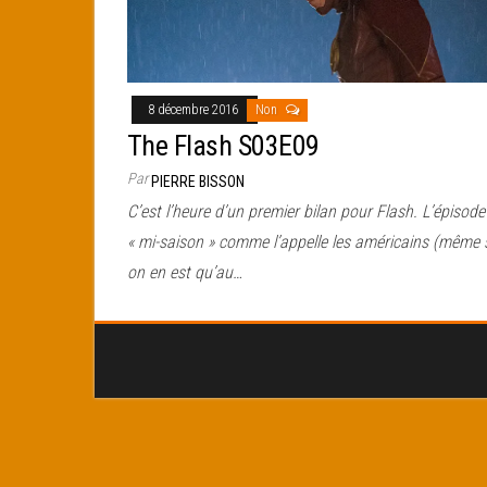
8 décembre 2016
Non
The Flash S03E09
Par
PIERRE BISSON
C’est l’heure d’un premier bilan pour Flash. L’épisode
« mi-saison » comme l’appelle les américains (même 
on en est qu’au…