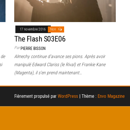
17 novembre 2016
Non
The Flash S03E06
Par
PIERRE BISSON
 de
Almechy continue d’avance ses pions. Après avoir
si
manipulé Edward Clariss (le Rival) et Frankie Kane
(Magenta), il s’en prend maintenant…
Fièrement propulsé par
WordPress
|
Thème :
Envo Magazine