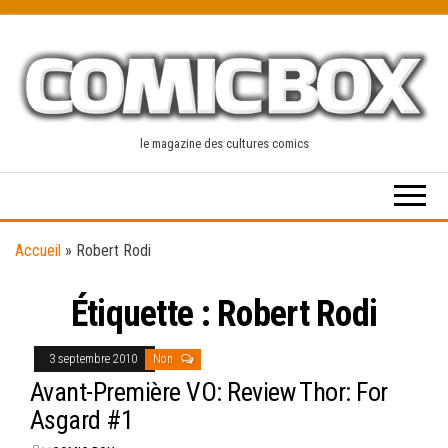
Skip
to
the
content
le magazine des cultures comics
Accueil
»
Robert Rodi
Étiquette :
Robert Rodi
3 septembre 2010
Non
Avant-Première VO: Review Thor: For
Asgard #1