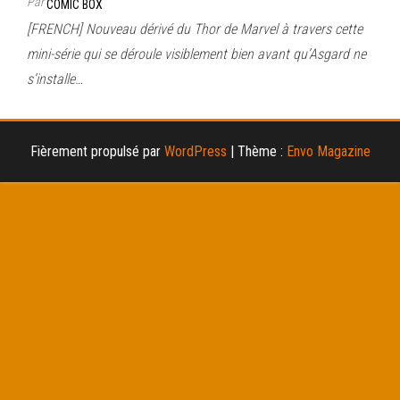
Par
COMIC BOX
[FRENCH] Nouveau dérivé du Thor de Marvel à travers cette
mini-série qui se déroule visiblement bien avant qu’Asgard ne
s’installe…
Fièrement propulsé par
WordPress
|
Thème :
Envo Magazine