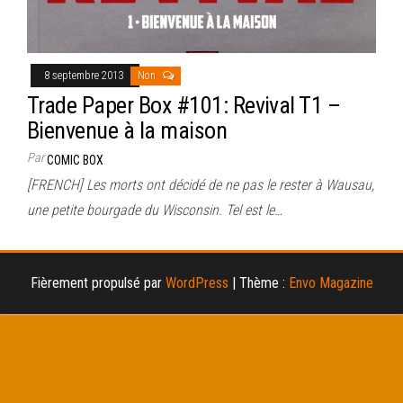
8 septembre 2013
Non
Trade Paper Box #101: Revival T1 –
Bienvenue à la maison
Par
COMIC BOX
[FRENCH] Les morts ont décidé de ne pas le rester à Wausau,
une petite bourgade du Wisconsin. Tel est le…
Fièrement propulsé par
WordPress
|
Thème :
Envo Magazine