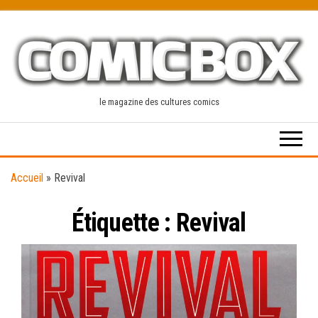
Skip
to
the
content
le magazine des cultures comics
Accueil
»
Revival
Étiquette :
Revival