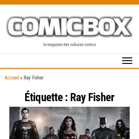
Skip
to
the
content
le magazine des cultures comics
Accueil
»
Ray Fisher
Étiquette :
Ray Fisher