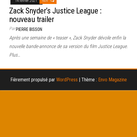
14 février 2021
Non
Zack Snyder’s Justice League :
nouveau trailer
Par
PIERRE BISSON
Après une semaine de « teaser », Zack Snyder dévoile enfin la
nouvelle bande-annonce de sa version du film Justice League.
Plus…
Fièrement propulsé par
WordPress
|
Thème :
Envo Magazine