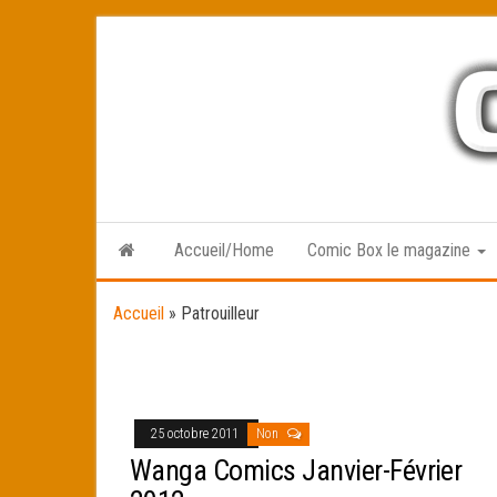
Skip
to
the
content
Accueil/Home
Comic Box le magazine
Accueil
»
Patrouilleur
25 octobre 2011
Non
Wanga Comics Janvier-Février