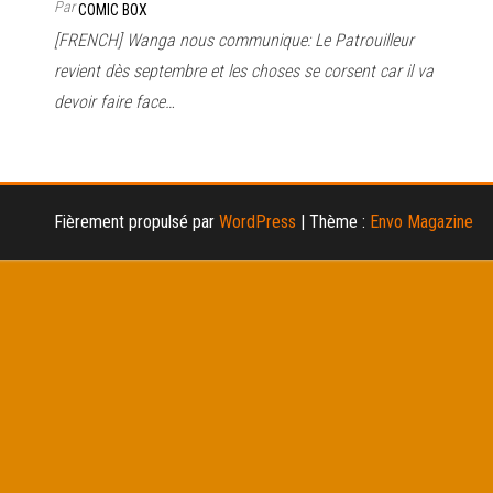
Par
COMIC BOX
[FRENCH] Wanga nous communique: Le Patrouilleur
revient dès septembre et les choses se corsent car il va
devoir faire face…
Fièrement propulsé par
WordPress
|
Thème :
Envo Magazine