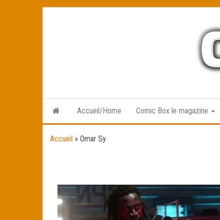
Skip
to
the
content
Accueil/Home
Comic Box le magazine
Accueil
»
Omar Sy