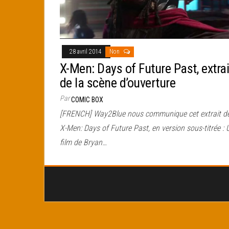
28 avril 2014
Non
X-Men: Days of Future Past, extrai
de la scène d’ouverture
Par
COMIC BOX
[FRENCH] Way2Blue nous communique cet extrait d
X-Men: Days of Future Past, en version sous-titrée : 
film de Bryan…