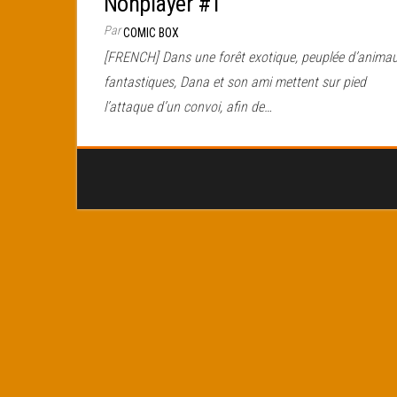
Nonplayer #1
Par
COMIC BOX
[FRENCH] Dans une forêt exotique, peuplée d’anima
fantastiques, Dana et son ami mettent sur pied
l’attaque d’un convoi, afin de…