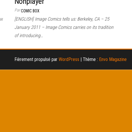
Nonplayer
Par
COMIC BOX
ux
[ENGLISH] Image Comics tells us: Berkeley, CA – 25
January 2011 – Image Comics carries on its tradition
of introducing…
Fièrement propulsé par
WordPress
|
Thème :
Envo Magazine