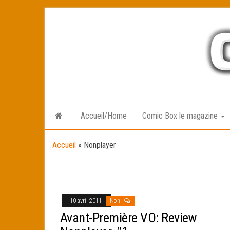
Skip
to
the
content
Accueil/Home
Comic Box le magazine
Accueil
»
Nonplayer
10 avril 2011
Non
Avant-Première VO: Review