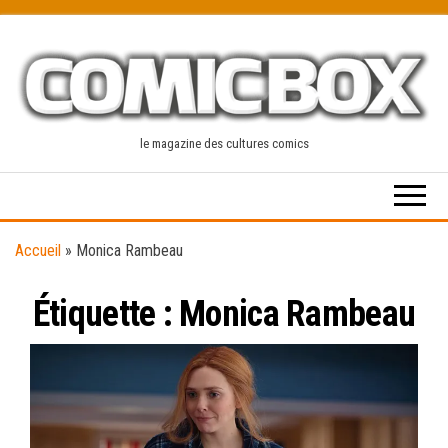
Skip
to
the
content
le magazine des cultures comics
Accueil
»
Monica Rambeau
Étiquette :
Monica Rambeau