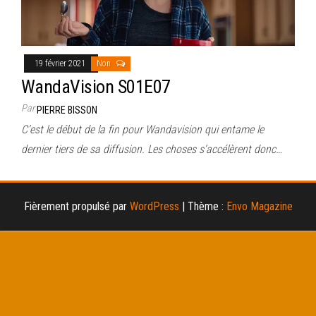
19 février 2021
Non
WandaVision S01E07
Par
PIERRE BISSON
C’est le début de la fin pour Wandavision qui entame le
dernier tiers de sa diffusion. Les choses s’accélèrent donc…
Fièrement propulsé par
WordPress
|
Thème :
Envo Magazine