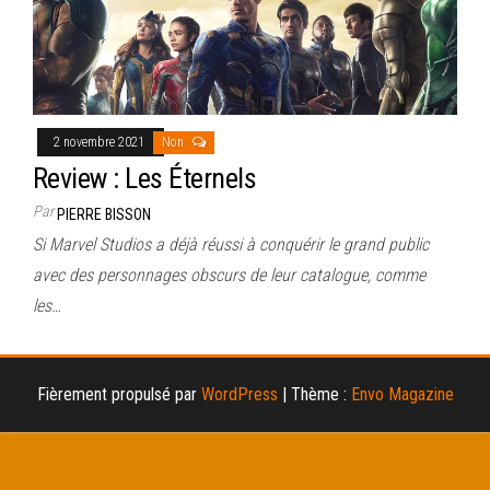
2 novembre 2021
Non
Review : Les Éternels
Par
PIERRE BISSON
Si Marvel Studios a déjà réussi à conquérir le grand public
avec des personnages obscurs de leur catalogue, comme
les…
Fièrement propulsé par
WordPress
|
Thème :
Envo Magazine