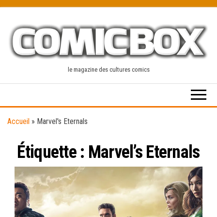
Skip
to
the
content
le magazine des cultures comics
Accueil
»
Marvel's Eternals
Étiquette :
Marvel’s Eternals