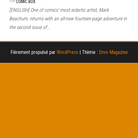
Par
COMIC BOX
[ENGLISH] One of comics’ most eclectic artist, Mark
Beachum, returns with an all-new fourteen-page adventure in
the second issue of…
Fièrement propulsé par
WordPress
|
Thème :
Envo Magazine