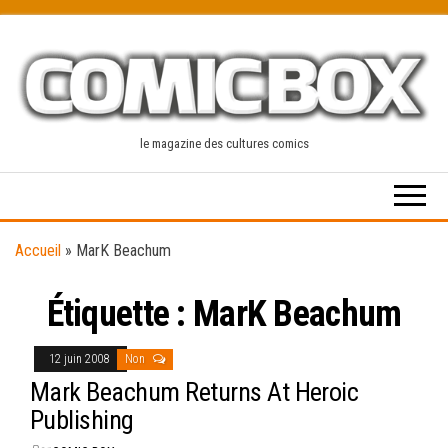
Skip
to
the
content
le magazine des cultures comics
Accueil
»
MarK Beachum
Étiquette :
MarK Beachum
12 juin 2008
Non
Mark Beachum Returns At Heroic
Publishing