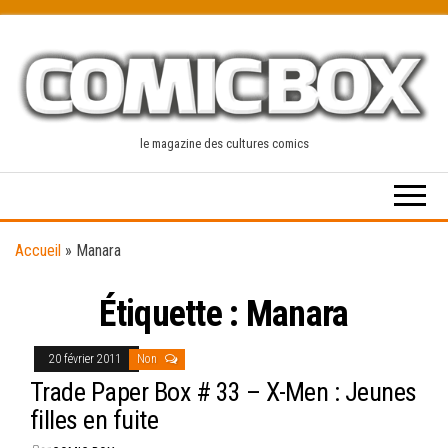
Skip
to
the
content
le magazine des cultures comics
Accueil
»
Manara
Étiquette :
Manara
20 février 2011
Non
Trade Paper Box # 33 – X-Men : Jeunes
filles en fuite