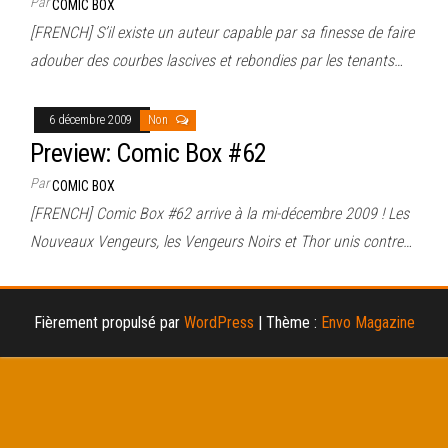
Par
COMIC BOX
[FRENCH] S’il existe un auteur capable par sa finesse de faire
adouber des courbes lascives et rebondies par les tenants…
6 décembre 2009
Non
Preview: Comic Box #62
Par
COMIC BOX
[FRENCH] Comic Box #62 arrive à la mi-décembre 2009 ! Les
Nouveaux Vengeurs, les Vengeurs Noirs et Thor unis contre…
Fièrement propulsé par
WordPress
|
Thème :
Envo Magazine