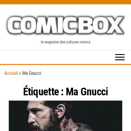
Skip
to
the
content
le magazine des cultures comics
Accueil
»
Ma Gnucci
Étiquette :
Ma Gnucci