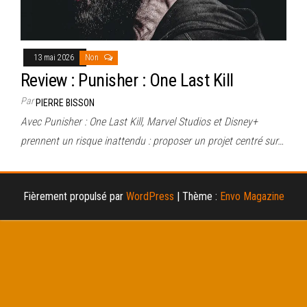
13 mai 2026
Non
Review : Punisher : One Last Kill
Par
PIERRE BISSON
Avec Punisher : One Last Kill, Marvel Studios et Disney+
prennent un risque inattendu : proposer un projet centré sur…
Fièrement propulsé par
WordPress
|
Thème :
Envo Magazine