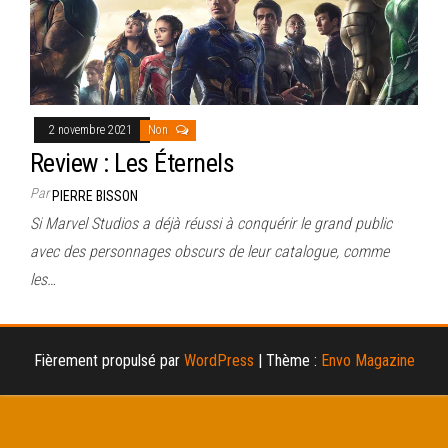
2 novembre 2021
Non
Review : Les Éternels
Par
PIERRE BISSON
Si Marvel Studios a déjà réussi à conquérir le grand public
avec des personnages obscurs de leur catalogue, comme
les…
Fièrement propulsé par
WordPress
|
Thème :
Envo Magazine