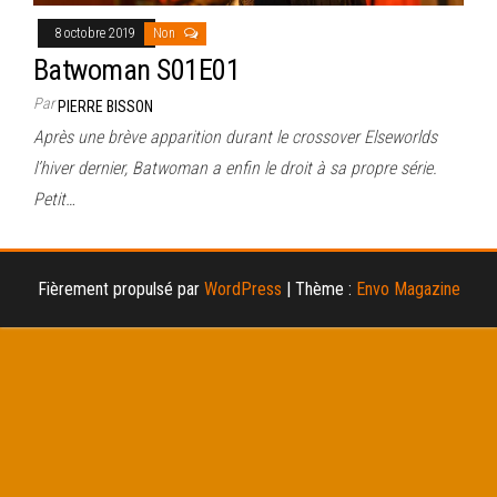
8 octobre 2019
Non
Batwoman S01E01
Par
PIERRE BISSON
Après une brève apparition durant le crossover Elseworlds
l’hiver dernier, Batwoman a enfin le droit à sa propre série.
Petit…
Fièrement propulsé par
WordPress
|
Thème :
Envo Magazine