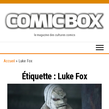
Skip
to
the
content
le magazine des cultures comics
Accueil
»
Luke Fox
Étiquette :
Luke Fox