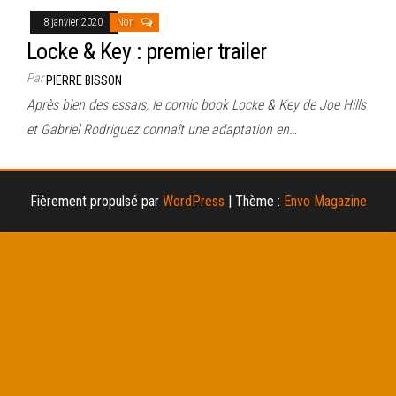
8 janvier 2020
Non
Locke & Key : premier trailer
Par
PIERRE BISSON
Après bien des essais, le comic book Locke & Key de Joe Hills
et Gabriel Rodriguez connaît une adaptation en…
Fièrement propulsé par
WordPress
|
Thème :
Envo Magazine