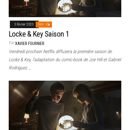
5 février 2020
Non
Locke & Key Saison 1
Par
XAVIER FOURNIER
Vendredi prochain Netflix diffusera la première saison de
Locke & Key, l’adaptation du comic-book de Joe Hill et Gabriel
Rodriguez.…