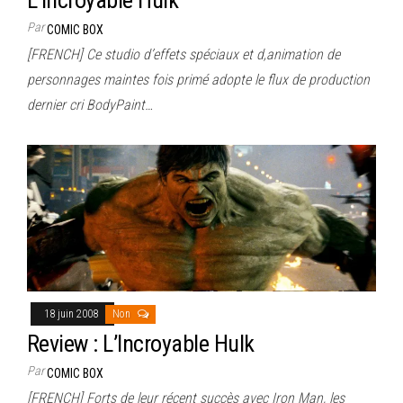
Par
COMIC BOX
[FRENCH] Ce studio d’effets spéciaux et d‚animation de
personnages maintes fois primé adopte le flux de production
dernier cri BodyPaint…
18 juin 2008
Non
Review : L’Incroyable Hulk
Par
COMIC BOX
[FRENCH] Forts de leur récent succès avec Iron Man, les