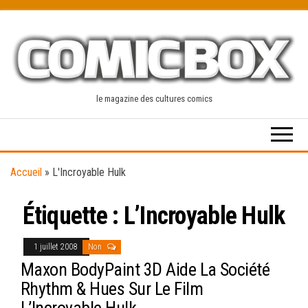
Skip
to
the
content
le magazine des cultures comics
Accueil
»
L'Incroyable Hulk
Étiquette :
L’Incroyable Hulk
1 juillet 2008
Non
Maxon BodyPaint 3D Aide La Société
Rhythm & Hues Sur Le Film
L’Incroyable Hulk