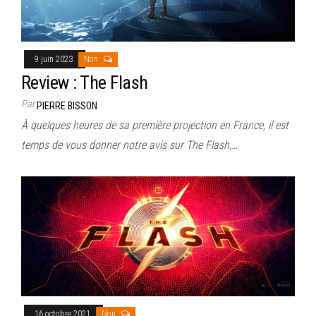
9 juin 2023
Non
Review : The Flash
Par
PIERRE BISSON
À quelques heures de sa première projection en France, il est
temps de vous donner notre avis sur The Flash,…
16 octobre 2021
Non