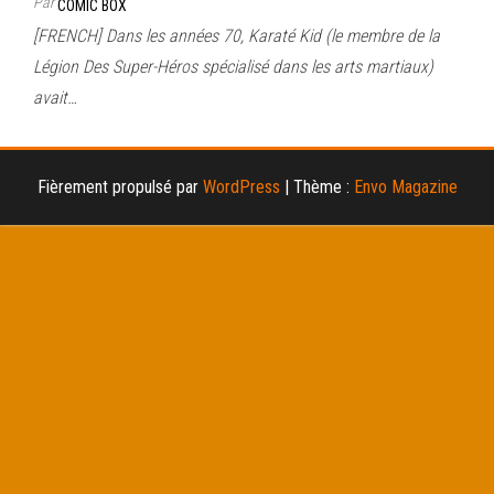
Par
COMIC BOX
[FRENCH] Dans les années 70, Karaté Kid (le membre de la
Légion Des Super-Héros spécialisé dans les arts martiaux)
avait…
Fièrement propulsé par
WordPress
|
Thème :
Envo Magazine