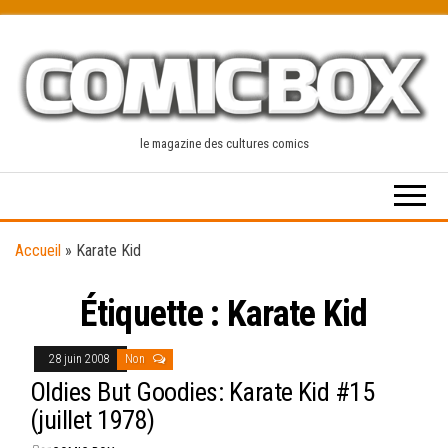
Skip
to
the
content
le magazine des cultures comics
Accueil
»
Karate Kid
Étiquette :
Karate Kid
28 juin 2008
Non
Oldies But Goodies: Karate Kid #15
(juillet 1978)