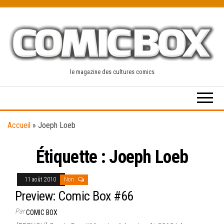
Skip
to
the
content
le magazine des cultures comics
Accueil
»
Joeph Loeb
Étiquette :
Joeph Loeb
11 août 2010
Non
Preview: Comic Box #66
Par
COMIC BOX