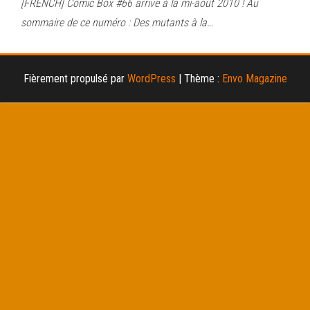
[FRENCH] Comic Box #66 arrive à la mi-août 2010 ! Au
sommaire de ce numéro : Des mutants à la…
Fièrement propulsé par
WordPress
|
Thème :
Envo Magazine