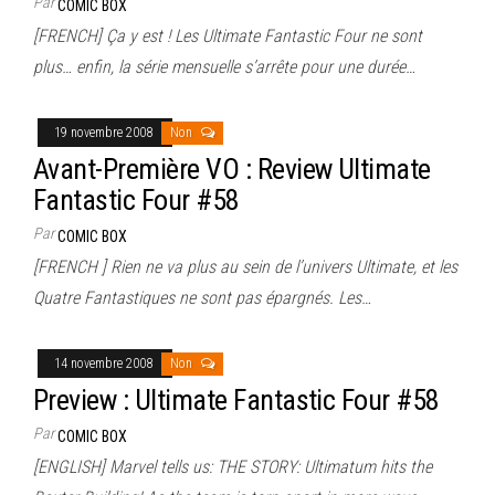
Par
COMIC BOX
[FRENCH] Ça y est ! Les Ultimate Fantastic Four ne sont
plus… enfin, la série mensuelle s’arrête pour une durée…
19 novembre 2008
Non
Avant-Première VO : Review Ultimate
Fantastic Four #58
Par
COMIC BOX
[FRENCH ] Rien ne va plus au sein de l’univers Ultimate, et les
Quatre Fantastiques ne sont pas épargnés. Les…
14 novembre 2008
Non
Preview : Ultimate Fantastic Four #58
Par
COMIC BOX
[ENGLISH] Marvel tells us: THE STORY: Ultimatum hits the