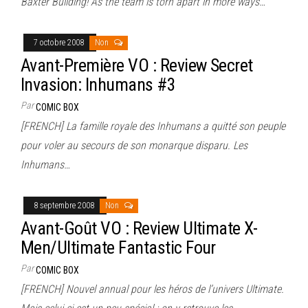
Baxter Building! As the team is torn apart in more ways…
7 octobre 2008
Non
Avant-Première VO : Review Secret
Invasion: Inhumans #3
Par
COMIC BOX
[FRENCH] La famille royale des Inhumans a quitté son peuple
pour voler au secours de son monarque disparu. Les
Inhumans…
8 septembre 2008
Non
Avant-Goût VO : Review Ultimate X-
Men/Ultimate Fantastic Four
Par
COMIC BOX
[FRENCH] Nouvel annual pour les héros de l’univers Ultimate.