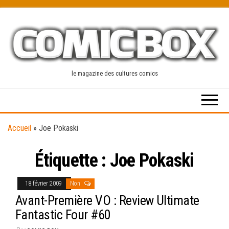
Skip
to
the
content
le magazine des cultures comics
Accueil
»
Joe Pokaski
Étiquette :
Joe Pokaski
18 février 2009
Non
Avant-Première VO : Review Ultimate
Fantastic Four #60