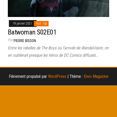
19 janvier 2021
Non
Batwoman S02E01
Par
PIERRE BISSON
Entre les rebelles de The Boys ou l’arrivée de WandaVision, on
en oublierait presque les héros de DC Comics diffusés…
Fièrement propulsé par
WordPress
|
Thème :
Envo Magazine