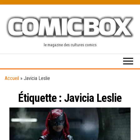
Skip
to
the
content
le magazine des cultures comics
Accueil
»
Javicia Leslie
Étiquette :
Javicia Leslie