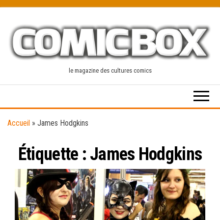
Skip
to
the
content
le magazine des cultures comics
Accueil
»
James Hodgkins
Étiquette :
James Hodgkins