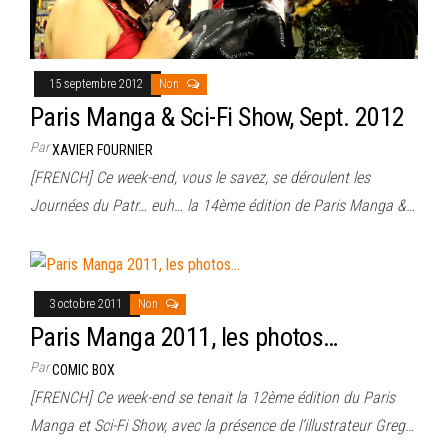
15 septembre 2012
Non
Paris Manga & Sci-Fi Show, Sept. 2012
Par
XAVIER FOURNIER
[FRENCH] Ce week-end, vous le savez, se déroulent les
Journées du Patr… euh… la 14ème édition de Paris Manga &…
3 octobre 2011
Non
Paris Manga 2011, les photos…
Par
COMIC BOX
[FRENCH] Ce week-end se tenait la 12ème édition du Paris
Manga et Sci-Fi Show, avec la présence de l’illustrateur Greg…