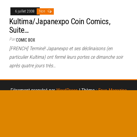
6 juillet 2008
Non
Kultima/Japanexpo Coin Comics,
Suite…
Par
COMIC BOX
[FRENCH] Terminé! Japanexpo et ses déclinaisons (en
particulier Kultima) ont fermé leurs portes ce dimanche soir
après quatre jours très…
Fièrement propulsé par
WordPress
|
Thème :
Envo Magazine