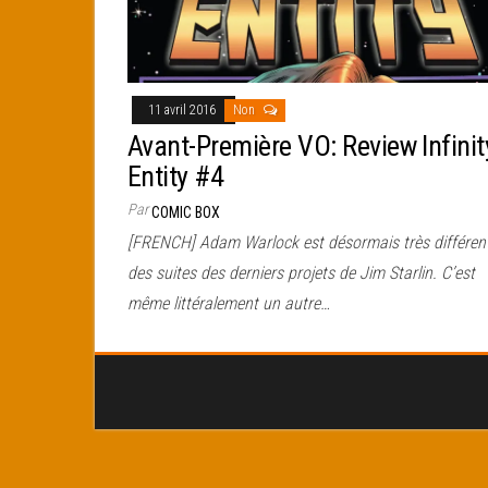
11 avril 2016
Non
Avant-Première VO: Review Infinit
Entity #4
Par
COMIC BOX
[FRENCH] Adam Warlock est désormais très différent
des suites des derniers projets de Jim Starlin. C’est
même littéralement un autre…