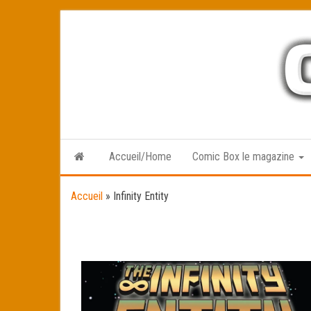
Skip
to
the
content
Accueil/Home
Comic Box le magazine
Accueil
»
Infinity Entity