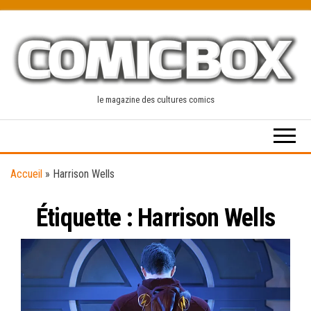
Skip
to
the
content
le magazine des cultures comics
Accueil
»
Harrison Wells
Étiquette :
Harrison Wells