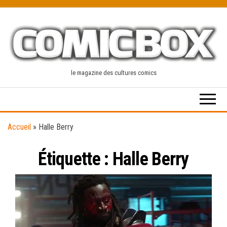
Skip
to
the
content
le magazine des cultures comics
Accueil
»
Halle Berry
Étiquette :
Halle Berry