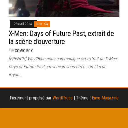
28 avril 2014
Non
X-Men: Days of Future Past, extrait de
la scène d’ouverture
Par
COMIC BOX
[FRENCH] Way2Blue nous communique cet extrait de X-Men:
Days of Future Past, en version sous-titrée : Un film de
Bryan…
Fièrement propulsé par
WordPress
|
Thème :
Envo Magazine