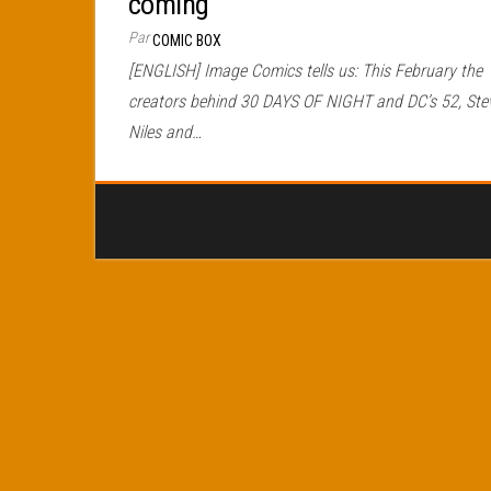
coming
Par
COMIC BOX
[ENGLISH] Image Comics tells us: This February the
creators behind 30 DAYS OF NIGHT and DC’s 52, Ste
Niles and…