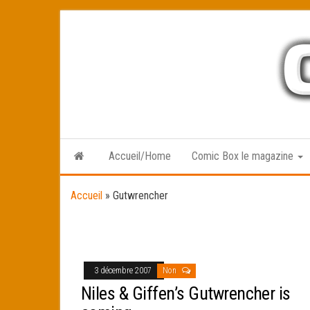
Skip
to
the
content
Accueil/Home
Comic Box le magazine
Accueil
»
Gutwrencher
3 décembre 2007
Non
Niles & Giffen’s Gutwrencher is