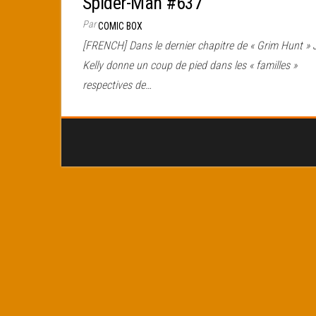
Spider-Man #637
Par
COMIC BOX
[FRENCH] Dans le dernier chapitre de « Grim Hunt » 
Kelly donne un coup de pied dans les « familles »
respectives de…