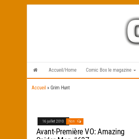
Skip
to
the
content
Accueil/Home
Comic Box le magazine
Accueil
»
Grim Hunt
16 juillet 2010
Non
Avant-Première VO: Amazing