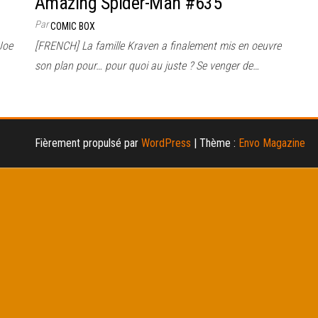
Amazing Spider-Man #635
Par
COMIC BOX
Joe
[FRENCH] La famille Kraven a finalement mis en oeuvre
son plan pour… pour quoi au juste ? Se venger de…
Fièrement propulsé par
WordPress
|
Thème :
Envo Magazine