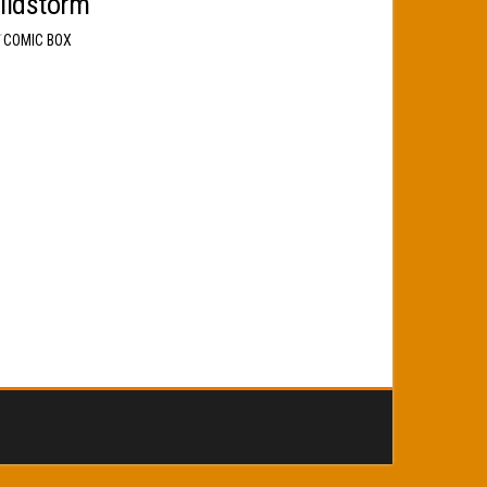
ildstorm
r
COMIC BOX