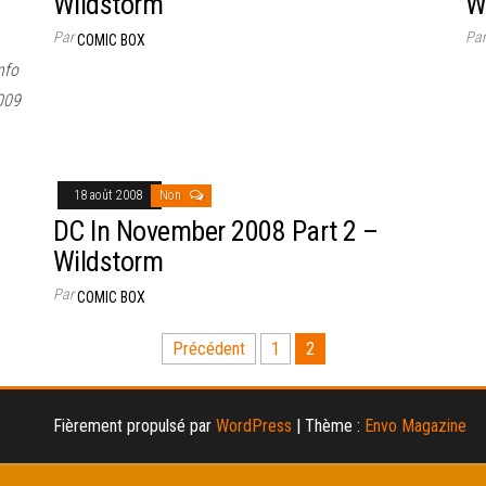
Wildstorm
W
Par
Pa
COMIC BOX
nfo
009
18 août 2008
Non
DC In November 2008 Part 2 –
Wildstorm
Par
COMIC BOX
Précédent
1
2
Fièrement propulsé par
WordPress
|
Thème :
Envo Magazine