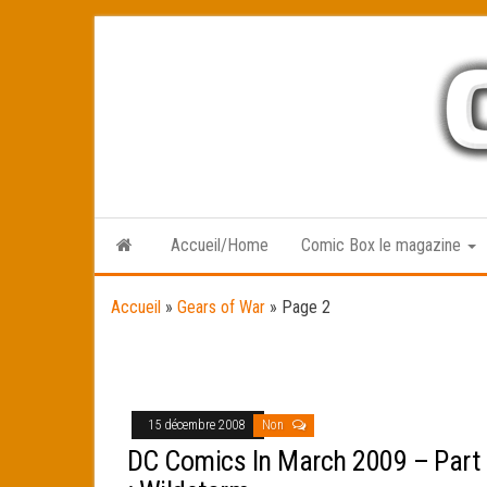
Skip
to
the
content
Accueil/Home
Comic Box le magazine
Accueil
»
Gears of War
»
Page 2
15 décembre 2008
Non
DC Comics In March 2009 – Part