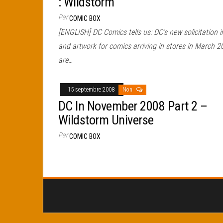
: Wildstorm
Par
COMIC BOX
[ENGLISH] DC Comics tells us: DC’s new solicitation i
and artwork for comics arriving in stores in March 2
are…
15 septembre 2008
Non
DC In November 2008 Part 2 –
Wildstorm Universe
Par
COMIC BOX
Pagination
des
publications