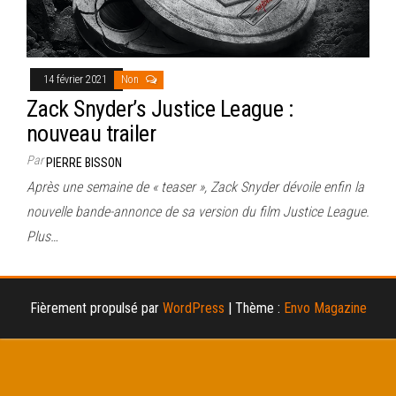
14 février 2021
Non
Zack Snyder’s Justice League :
nouveau trailer
Par
PIERRE BISSON
Après une semaine de « teaser », Zack Snyder dévoile enfin la
nouvelle bande-annonce de sa version du film Justice League.
Plus…
Fièrement propulsé par
WordPress
|
Thème :
Envo Magazine