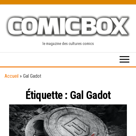
Skip
to
the
content
le magazine des cultures comics
Accueil
»
Gal Gadot
Étiquette :
Gal Gadot