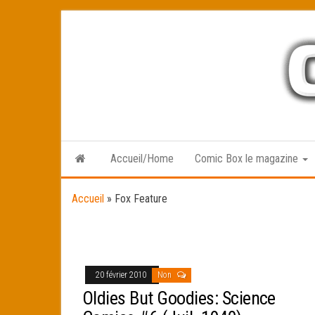
Skip
to
the
content
Accueil/Home
Comic Box le magazine
Accueil
»
Fox Feature
20 février 2010
Non
Oldies But Goodies: Science