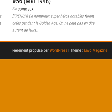
#56 (Mai 1948)
Par
COMIC BOX
s
[FRENCH] De nombreux super-héros notables furent
t
créés pendant le Golden Age. On ne peut pas en dire
autant de leurs…
Fièrement propulsé par
WordPress
|
Thème :
Envo Magazine