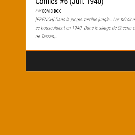
Comics #6 (Juil. 1940)
Par
COMIC BOX
[FRENCH] Dans la jungle, terrible jungle… Les héroïne
se bousculaient en 1940. Dans le sillage de Sheena e
de Tarzan,…