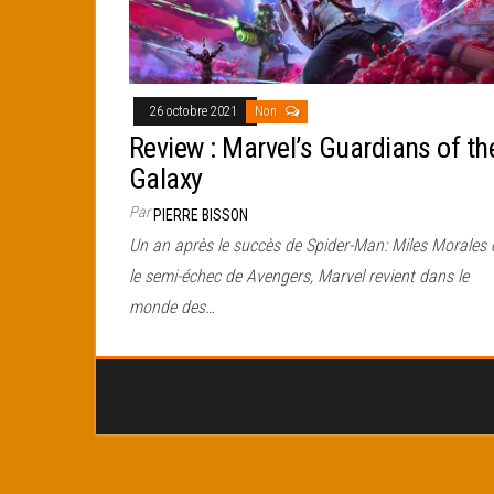
26 octobre 2021
Non
Review : Marvel’s Guardians of th
Galaxy
Par
PIERRE BISSON
Un an après le succès de Spider-Man: Miles Morales 
le semi-échec de Avengers, Marvel revient dans le
monde des…