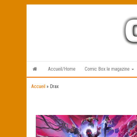
Skip
to
the
content
Accueil/Home
Comic Box le magazine
Accueil
»
Drax