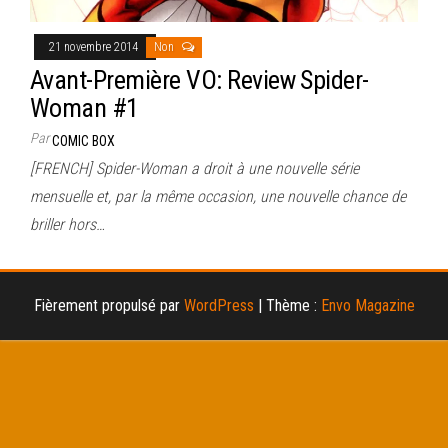
21 novembre 2014
Non
Avant-Première VO: Review Spider-
Woman #1
Par
COMIC BOX
[FRENCH] Spider-Woman a droit à une nouvelle série
mensuelle et, par la même occasion, une nouvelle chance de
briller hors…
Fièrement propulsé par
WordPress
|
Thème :
Envo Magazine