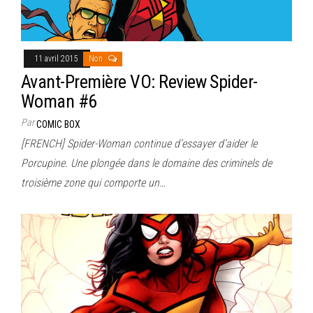
11 avril 2015
Non
Avant-Première VO: Review Spider-
Woman #6
Par
COMIC BOX
[FRENCH] Spider-Woman continue d’essayer d’aider le
Porcupine. Une plongée dans le domaine des criminels de
troisième zone qui comporte un…