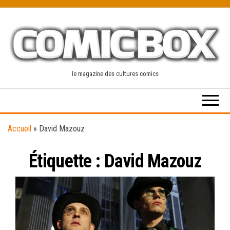
Skip
to
the
content
le magazine des cultures comics
Accueil
»
David Mazouz
Étiquette :
David Mazouz