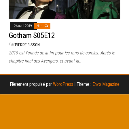
26 avril 2019
Non
Gotham S05E12
Par
PIERRE BISSON
2019 est l’année de la fin pour les fans de comics. Après le
chapitre final des Avengers, et avant la…
Fièrement propulsé par
WordPress
|
Thème :
Envo Magazine