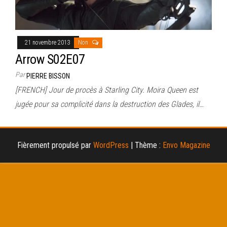
21 novembre 2013
Non
Arrow S02E07
Par
PIERRE BISSON
[FRENCH] Jour de procès à Starling City. Moira Queen est
jugée pour sa complicité dans la destruction des Glades, il…
Fièrement propulsé par
WordPress
|
Thème :
Envo Magazine