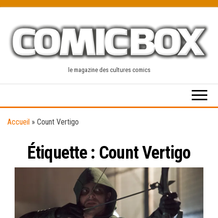
Skip
to
the
content
le magazine des cultures comics
Accueil
»
Count Vertigo
Étiquette :
Count Vertigo