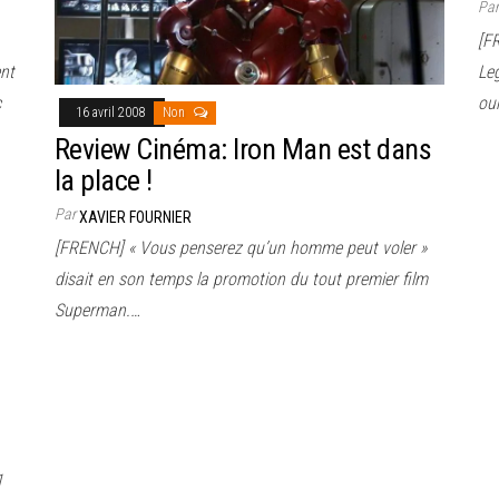
Pa
[F
ent
Leg
c
ou
16 avril 2008
Non
Review Cinéma: Iron Man est dans
la place !
Par
XAVIER FOURNIER
[FRENCH] « Vous penserez qu’un homme peut voler »
disait en son temps la promotion du tout premier film
Superman.…
1