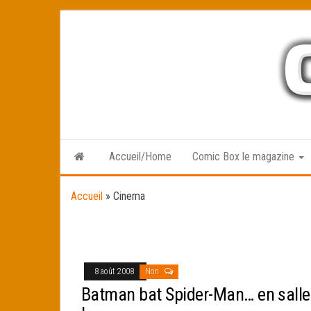
Skip
to
the
content
Accueil/Home
Comic Box le magazine
Accueil
»
Cinema
8 août 2008
Non
Batman bat Spider-Man… en salle