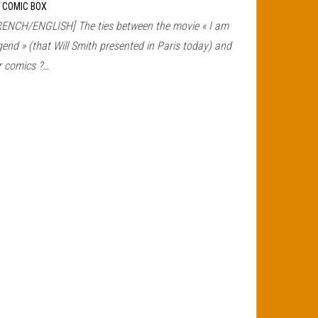
r
COMIC BOX
RENCH/ENGLISH] The ties between the movie « I am
end » (that Will Smith presented in Paris today) and
r comics ?…