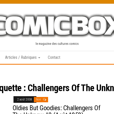
le magazine des cultures comics
Articles / Rubriques
Contact
iquette :
Challengers Of The Unk
2 août 2008
Non
Oldies But Goodies: Challengers Of