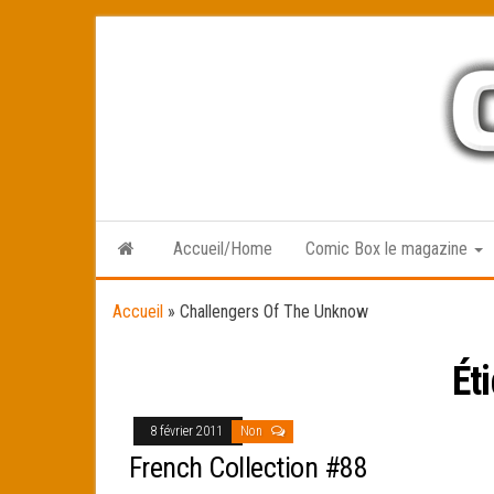
Skip
to
the
content
Accueil/Home
Comic Box le magazine
Accueil
»
Challengers Of The Unknow
Ét
8 février 2011
Non
French Collection #88