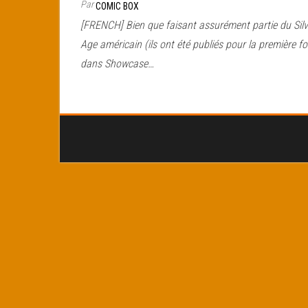
Par
COMIC BOX
[FRENCH] Bien que faisant assurément partie du Silv
Age américain (ils ont été publiés pour la première fo
dans Showcase…