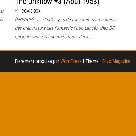
The Unknow #3 (Août 1958)
Par
er
COMIC BOX
is
[FRENCH] Les Challengers de L’Inconnu sont comme
des précurseurs des Fantastic Four. Lancés chez DC
quelques années auparavant par Jack…
Fièrement propulsé par
WordPress
|
Thème :
Envo Magazine