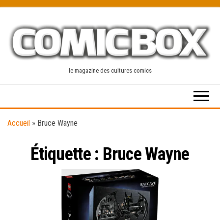
Skip
to
the
content
le magazine des cultures comics
Accueil
»
Bruce Wayne
Étiquette :
Bruce Wayne