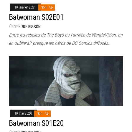
19 janvier 2021
Non
Batwoman S02E01
Par
PIERRE BISSON
Entre les rebelles de The Boys ou l’arrivée de WandaVision, on
en oublierait presque les héros de DC Comics diffusés…
19 mai 2020
Non
Batwoman S01E20
Par