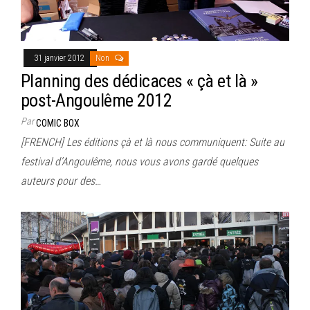
31 janvier 2012
Non
Planning des dédicaces « çà et là »
post-Angoulême 2012
Par
COMIC BOX
[FRENCH] Les éditions çà et là nous communiquent: Suite au
festival d’Angoulême, nous vous avons gardé quelques
auteurs pour des…