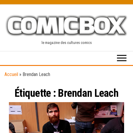
Skip
to
the
content
le magazine des cultures comics
Accueil
»
Brendan Leach
Étiquette :
Brendan Leach